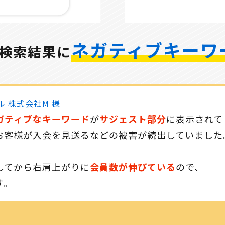
ネガティブキーワ
検索結果に
 株式会社M 様
ガティブな
キーワード
が
サジェスト部分
に表示されて
お客様が入会を見送るなどの被害が続出していました
してから右肩上がりに
会員数が伸びている
ので、
す。