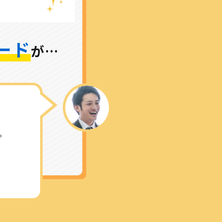
ード
が…
。