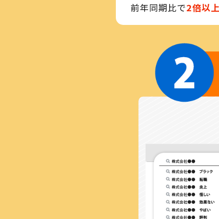
前年同期比で
2倍以