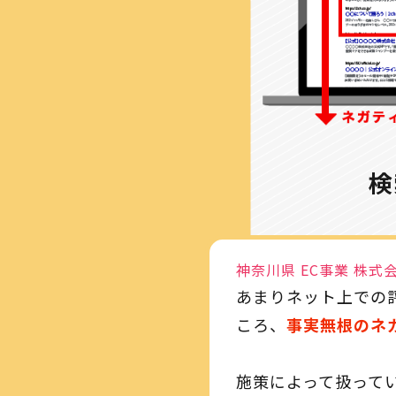
検
神奈川県 EC事業 株式会
あまりネット上での
ころ、
事実無根のネ
施策によって扱って