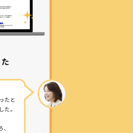
した
ったと
した。
ろ、